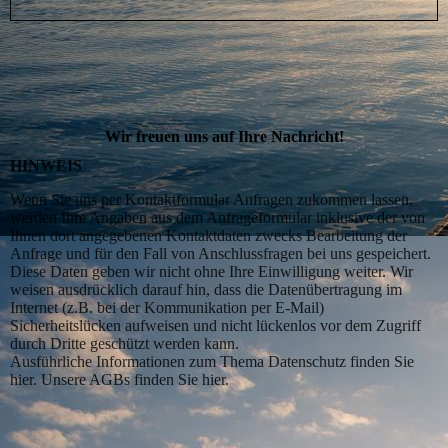
Wir freuen uns auf Ihre Nachricht!
HINWEIS
Wenn Sie uns per Kontaktformular Anfragen zukommen lassen,
werden Ihre Angaben aus dem Anfrageformular inklusive der von
Ihnen dort angegebenen Kontaktdaten zwecks Bearbeitung der
Anfrage und für den Fall von Anschlussfragen bei uns gespeichert.
Diese Daten geben wir nicht ohne Ihre Einwilligung weiter. Wir
weisen ausdrücklich darauf hin, dass die Datenübertragung im
Internet (z.B. bei der Kommunikation per E-Mail)
Sicherheitslücken aufweisen und nicht lückenlos vor dem Zugriff
durch Dritte geschützt werden kann.
Ausführliche Informationen zum Thema Datenschutz finden Sie
hier. Unsere AGBs finden Sie hier.