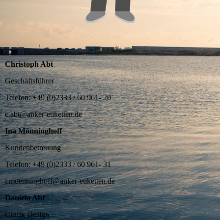
Christoph Abt
Geschäftsführer
Telefon: +49 (0)2333 / 60 961- 20
c.abt@anker-etiketten.de
Ina Mönninghoff
Kundenbetreuung
Telefon: +49 (0)2333 / 60 961- 31
i.moenninghoff@anker-etiketten.de
Daniela Abt
Grafik Design