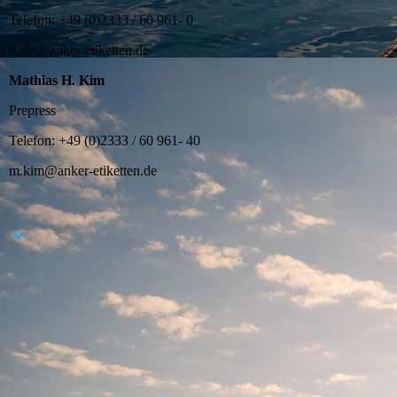
Telefon: +49 (0)2333 / 60 961- 0
d.abt@anker-etiketten.de
Mathias H. Kim
Prepress
Telefon: +49 (0)2333 / 60 961- 40
m.kim@anker-etiketten.de